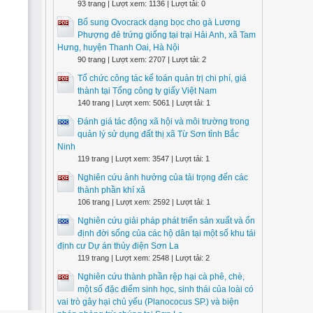
93 trang | Lượt xem: 1136 | Lượt tải: 0
Bổ sung Ovocrack dạng bọc cho gà Lương
Phượng đẻ trứng giống tại trại Hải Anh, xã Tam
Hưng, huyện Thanh Oai, Hà Nội
90 trang | Lượt xem: 2707 | Lượt tải: 2
Tổ chức công tác kế toán quản trị chi phí, giá
thành tại Tổng công ty giấy Việt Nam
140 trang | Lượt xem: 5061 | Lượt tải: 1
Đánh giá tác động xã hội và môi trường trong
quản lý sử dụng đất thị xã Từ Sơn tỉnh Bắc
Ninh
119 trang | Lượt xem: 3547 | Lượt tải: 1
Nghiên cứu ảnh hưởng của tải trọng đến các
thành phần khí xả
106 trang | Lượt xem: 2592 | Lượt tải: 1
Nghiên cứu giải pháp phát triển sản xuất và ổn
định đời sống của các hộ dân tại một số khu tái
định cư Dự án thủy điện Sơn La
119 trang | Lượt xem: 2548 | Lượt tải: 2
Nghiên cứu thành phần rệp hại cà phê, chè,
một số đặc điểm sinh học, sinh thái của loài có
vai trò gây hại chủ yếu (Planococus SP.) và biện