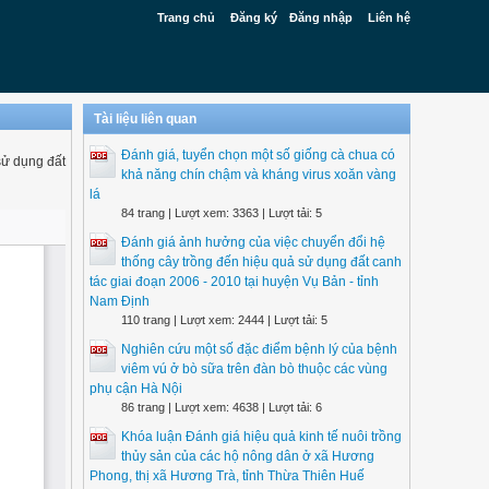
Trang chủ
Đăng ký
Đăng nhập
Liên hệ
Tài liệu liên quan
Đánh giá, tuyển chọn một số giống cà chua có
sử dụng đất
khả năng chín chậm và kháng virus xoăn vàng
lá
84 trang | Lượt xem: 3363 | Lượt tải: 5
Đánh giá ảnh hưởng của việc chuyển đổi hệ
thống cây trồng đến hiệu quả sử dụng đất canh
tác giai đoạn 2006 - 2010 tại huyện Vụ Bản - tỉnh
Nam Định
110 trang | Lượt xem: 2444 | Lượt tải: 5
Nghiên cứu một số đặc điểm bệnh lý của bệnh
viêm vú ở bò sữa trên đàn bò thuộc các vùng
phụ cận Hà Nội
86 trang | Lượt xem: 4638 | Lượt tải: 6
Khóa luận Đánh giá hiệu quả kinh tế nuôi trồng
thủy sản của các hộ nông dân ở xã Hương
Phong, thị xã Hương Trà, tỉnh Thừa Thiên Huế