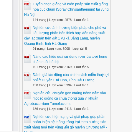
Tuyển chọn giống và biện pháp sản xuất giống
hoa cúc chùm (Spray Chrysanthemum) tại vùng
Hà Nội
144 trang | Lượt xem: 2578 | Lượt tải: 1
Nghiên cứu ảnh hưởng biện pháp che phủ và
liều lượng phân bón thích hợp đến năng suất
cây lạc xuân trên đất 1 vụ xã Bằng Lang, huyện
Quang Bình, tỉnh Hà Giang
91 trang | Lượt xem: 3008 | Lượt tải: 5
Nâng cao hiệu quả sử dụng rơm lúa tươi trong
chăn nuôi bò thịt
101 trang | Lượt xem: 3169 | Lượt tải: 5
Đánh giá tác động của chính sách miễn thuỷ lợi
phí ở Huyện Chí Linh, Tỉnh Hải Dương
130 trang | Lượt xem: 3394 | Lượt tải: 1
Nghiên cứu chuyển gen kháng bệnh nấm vào
một số giống cà chua thông qua vi khuẩn
Agrobacterrium Tumefaciens
186 trang | Lượt xem: 2413 | Lượt tải: 1
Nghiên cứu hiện trạng và giải pháp góp phần
hoàn thiện hệ thống trồng trọt theo hướng sản
xuất hàng hoá trên vùng đồi gò huyện Chương Mỹ -