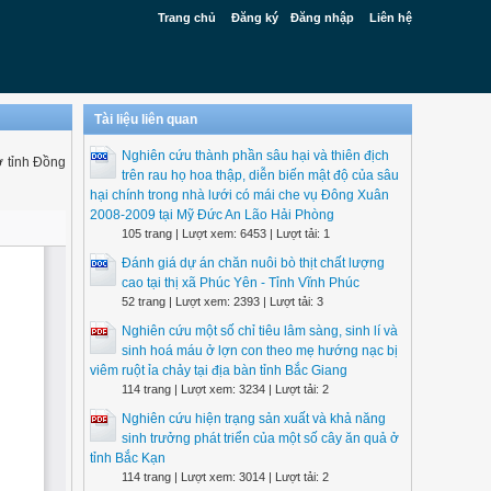
Trang chủ
Đăng ký
Đăng nhập
Liên hệ
Tài liệu liên quan
Nghiên cứu thành phần sâu hại và thiên địch
ở tỉnh Đồng
trên rau họ hoa thập, diễn biến mật độ của sâu
hại chính trong nhà lưới có mái che vụ Đông Xuân
2008-2009 tại Mỹ Đức An Lão Hải Phòng
105 trang | Lượt xem: 6453 | Lượt tải: 1
Đánh giá dự án chăn nuôi bò thịt chất lượng
cao tại thị xã Phúc Yên - Tỉnh Vĩnh Phúc
52 trang | Lượt xem: 2393 | Lượt tải: 3
Nghiên cứu một số chỉ tiêu lâm sàng, sinh lí và
sinh hoá máu ở lợn con theo mẹ hướng nạc bị
viêm ruột ỉa chảy tại địa bàn tỉnh Bắc Giang
114 trang | Lượt xem: 3234 | Lượt tải: 2
Nghiên cứu hiện trạng sản xuất và khả năng
sinh trưởng phát triển của một số cây ăn quả ở
tỉnh Bắc Kạn
114 trang | Lượt xem: 3014 | Lượt tải: 2