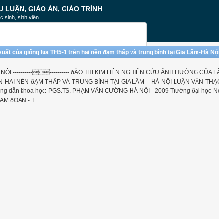
U LUẬN, GIÁO ÁN, GIÁO TRÌNH
c sinh, sinh viên
uất của giống lúa TH5-1 trên hai nền đạm thấp và trung bình tại Gia Lâm-Hà Nộ
 -------------------- ðÀO THỊ KIM LIÊN NGHIÊN CỨU ẢNH HƯỞNG CỦA L
 HAI NỀN ðẠM THẤP VÀ TRUNG BÌNH TẠI GIA LÂM – HÀ NỘI LUẬN VĂN THẠ
ng dẫn khoa học: PGS.TS. PHẠM VĂN CƯỜNG HÀ NỘI - 2009 Trường ðại học N
CAM ðOAN - T