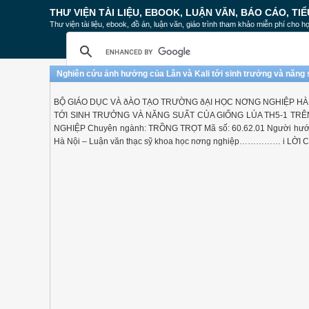
THƯ VIỆN TÀI LIỆU, EBOOK, LUẬN VĂN, BÁO CÁO, TIỂ
Thư viện tài liệu, ebook, đồ án, luận văn, giáo trình tham khảo miễn phí cho họ
Nghiên cứu ảnh hưởng của Lân và Kali tới sinh trưởng và năng s
BỘ GIÁO DỤC VÀ ðÀO TẠO TRƯỜNG ðẠI HỌC NƠNG NGHIỆP HÀ NỘI
TỚI SINH TRƯỞNG VÀ NĂNG SUẤT CỦA GIỐNG LÚA TH5-1 TRÊN
NGHIỆP Chuyên ngành: TRỒNG TRỌT Mã số: 60.62.01 Người hướ
Hà Nội – Luận văn thạc sỹ khoa học nơng nghiệp…………… i LỜI 