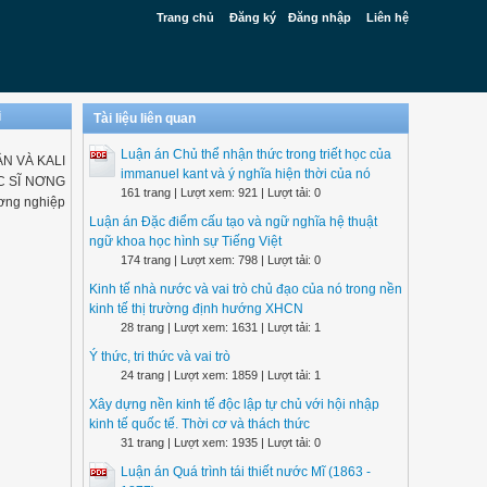
Trang chủ
Đăng ký
Đăng nhập
Liên hệ
i
Tài liệu liên quan
Luận án Chủ thể nhận thức trong triết học của
ÂN VÀ KALI
immanuel kant và ý nghĩa hiện thời của nó
C SĨ NƠNG
161 trang | Lượt xem: 921 | Lượt tải: 0
ơng nghiệp
Luận án Đặc điểm cấu tạo và ngữ nghĩa hệ thuật
ngữ khoa học hình sự Tiếng Việt
174 trang | Lượt xem: 798 | Lượt tải: 0
Kinh tế nhà nước và vai trò chủ đạo của nó trong nền
kinh tế thị trường định hướng XHCN
28 trang | Lượt xem: 1631 | Lượt tải: 1
Ý thức, tri thức và vai trò
24 trang | Lượt xem: 1859 | Lượt tải: 1
Xây dựng nền kinh tế độc lập tự chủ với hội nhập
kinh tế quốc tế. Thời cơ và thách thức
31 trang | Lượt xem: 1935 | Lượt tải: 0
Luận án Quá trình tái thiết nước Mĩ (1863 -