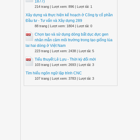
1877)
214 trang | Lượt xem: 896 | Lượt tải: 1
Xây dựng và thực hiện kế hoạch ở Công ty cổ phần
Đầu tư - Tư vấn và Xây dựng 289
88 trang | Lượt xem: 1804 | Lượt tải: 0
Chọn tạo và sử dụng dòng bất dục đực gen
nhân mẫn cảm môi trường trong tạo giống lúa
lai hai dòng ở Việt Nam
223 trang | Lượt xem: 2438 | Lượt tải: 5
Tiểu thuyết Lê Lựu - Thời kỳ đổi mới
103 trang | Lượt xem: 2693 | Lượt tải: 3
Tìm hiểu ngôn ngữ lập trình CNC
107 trang | Lượt xem: 3783 | Lượt tải: 3